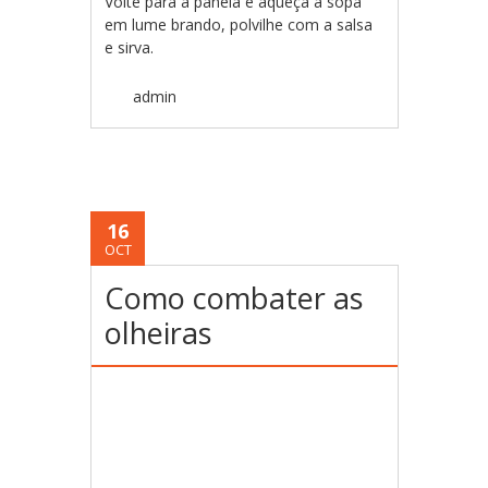
Volte para a panela e aqueça a sopa
em lume brando, polvilhe com a salsa
e sirva.
admin
16
OCT
Como combater as
olheiras