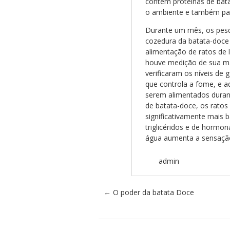
contém proteínas de bata
o ambiente e também par
Durante um mês, os pesq
cozedura da batata-doce 
alimentação de ratos de 
houve medição de sua ma
verificaram os níveis de g
que controla a fome, e a
serem alimentados duran
de batata-doce, os rato
significativamente mais b
triglicéridos e de hormon
água aumenta a sensação
admin
Post navigation
←
O poder da batata Doce