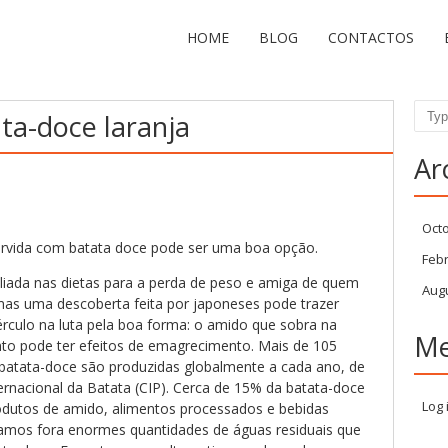
HOME
BLOG
CONTACTOS
Sear
ta-doce laranja
Ar
Oct
rvida com batata doce pode ser uma boa opção.
Feb
liada nas dietas para a perda de peso e amiga de quem
Aug
. mas uma descoberta feita por japoneses pode trazer
érculo na luta pela boa forma: o amido que sobra na
Me
to pode ter efeitos de emagrecimento. Mais de 105
batata-doce são produzidas globalmente a cada ano, de
rnacional da Batata (CIP). Cerca de 15% da batata-doce
Log 
odutos de amido, alimentos processados e bebidas
itamos fora enormes quantidades de águas residuais que