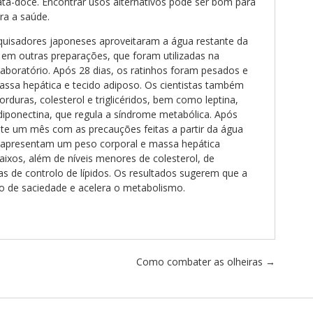
ta-doce. Encontrar usos alternativos pode ser bom para
a a saúde.
uisadores japoneses aproveitaram a água restante da
em outras preparações, que foram utilizadas na
laboratório. Após 28 dias, os ratinhos foram pesados e
ssa hepática e tecido adiposo. Os cientistas também
orduras, colesterol e triglicéridos, bem como leptina,
diponectina, que regula a síndrome metabólica. Após
te um mês com as precauções feitas a partir da água
s apresentam um peso corporal e massa hepática
aixos, além de níveis menores de colesterol, de
as de controlo de lípidos. Os resultados sugerem que a
 de saciedade e acelera o metabolismo.
Como combater as olheiras
→